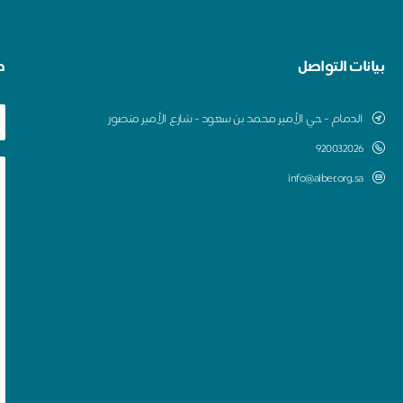
بيانات التواصل
ط
الدمام - حي الأمير محمد بن سعود - شارع الأمير منصور
920032026
info@alber.org.sa