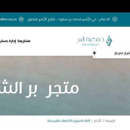
الدمام - حي الأمير محمد بن سعود - شارع الأمير منصور
alber.org.sa
مشاريعنا
إدارة حساب
تبرع سريع
الرئيسية
الأخبار
اللقاء السنوي 16 للجهات الغير ربحية