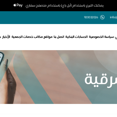
يمكنك التبرع باستخدام (أبل باي) باستخدام متصفح سفاري
920032026
info@
ي
سياسة الخصوصية
الحسابات البنكية
اتصل بنا
مواقع مكاتب خدمات الجمعية
الأخبار
ح