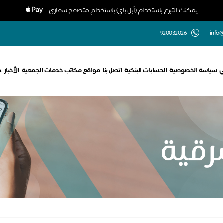
يمكنك التبرع باستخدام (أبل باي) باستخدام متصفح سفاري
920032026
info@
ي
سياسة الخصوصية
الحسابات البنكية
اتصل بنا
مواقع مكاتب خدمات الجمعية
الأخبار
ح