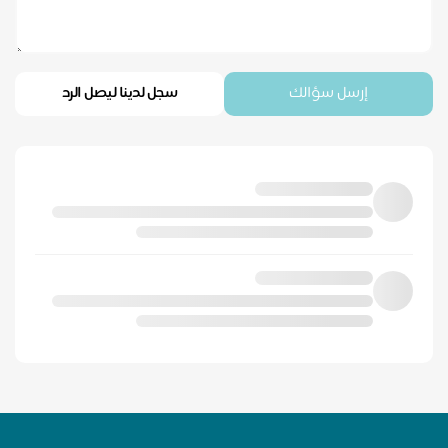
إرسل سؤالك
سجل لدينا ليصل الرد