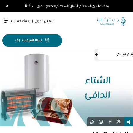
×
يمكنك التبرع باستخدام (أبل باي) باستخدام متصفح سفاري
تسجيل دخول
|
إنشاء حساب
سلة التبرعات
)
0
(
تبرع سريع