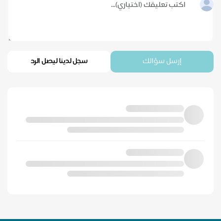
إرسل سؤالك
سجل لدينا ليصل الرد