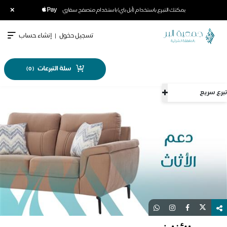
×
يمكنك التبرع باستخدام (أبل باي) باستخدام متصفح سفاري
تسجيل دخول
|
إنشاء حساب
سلة التبرعات
)
0
(
تبرع سريع