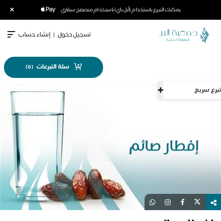
×
يمكنك التبرع باستخدام (أبل باي) باستخدام متصفح سفاري
تسجيل دخول
|
إنشاء حساب
سلة التبرعات
)
0
(
تبرع سريع