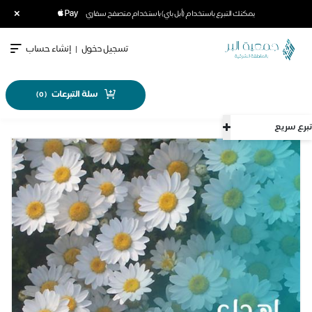
×
يمكنك التبرع باستخدام (أبل باي) باستخدام متصفح سفاري
تسجيل دخول
|
إنشاء حساب
سلة التبرعات
)
0
(
تبرع سريع